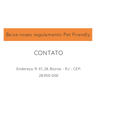
Baixe nosso regulamento Pet Friendly
CONTATO
Endereço: R. E1, 28, Búzios - RJ - CEP:
28.950-000
Email:
info@cliffsideluxuryinn.com
Telefone:
+55 21 96663 6701
WhatsApp:
+1 954 605-0234
Você também pode entrar em contato pelo
formulário abaixo: