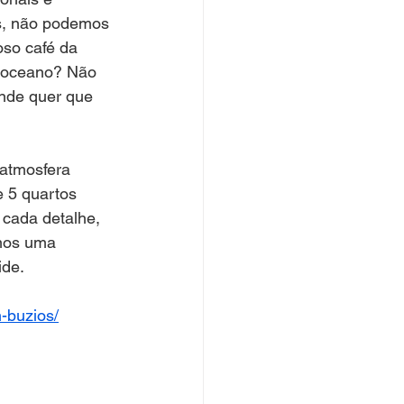
s, não podemos 
oso café da 
o oceano? Não 
onde quer que 
atmosfera 
e 5 quartos 
 cada detalhe, 
emos uma 
ide.
m-buzios/