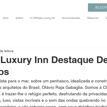
RESER
Início
Sobre
A Cliffside Luxury Inn
Acomodações
Reservas
S
de leitura
e Luxury Inn Destaque D
os
sta para o mar, sobre um penhasco, idealizada e constr
 arquitetos do Brasil, Otávio Raja Gabaglia. Somos a Cli
 é trazer-lhe o refúgio perfeito, desfrutando da privacid
 luxo, vistas incríveis e o som das ondas quebrando no
asileiro, a vila esbanja cores, com seus detalhes tradic