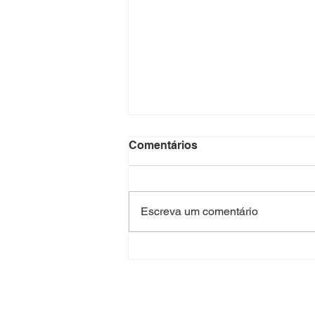
Comentários
Escreva um comentário
Degusta Búzios 2026
começa nesta sexta-feira
com mais de 120
estabelecimentos e estreia
da Casa Degusta Master