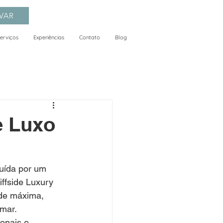
VAR
erviços
Experiências
Contato
Blog
e Luxo
uída por um 
ffside Luxury 
ade máxima, 
 mar.
ionais e 