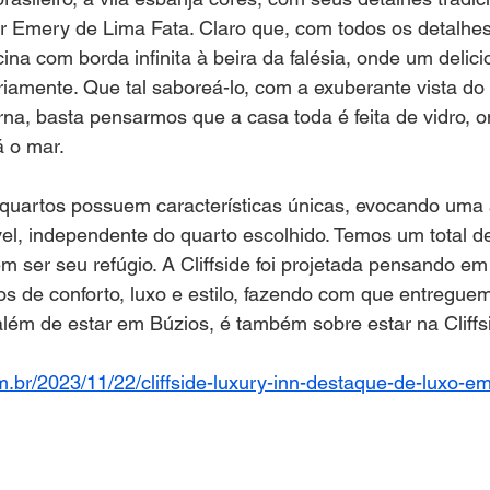
r Emery de Lima Fata. Claro que, com todos os detalhe
ina com borda infinita à beira da falésia, onde um delici
riamente. Que tal saboreá-lo, com a exuberante vista d
na, basta pensarmos que a casa toda é feita de vidro, 
á o mar.
uartos possuem características únicas, evocando uma 
vel, independente do quarto escolhido. Temos um total d
m ser seu refúgio. A Cliffside foi projetada pensando em
os de conforto, luxo e estilo, fazendo com que entregu
além de estar em Búzios, é também sobre estar na Cliffs
om.br/2023/11/22/cliffside-luxury-inn-destaque-de-luxo-e