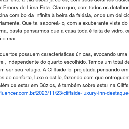
r Emery de Lima Fata. Claro que, com todos os detalhe
ina com borda infinita à beira da falésia, onde um delici
riamente. Que tal saboreá-lo, com a exuberante vista d
na, basta pensarmos que a casa toda é feita de vidro, 
á o mar.
uartos possuem características únicas, evocando uma 
vel, independente do quarto escolhido. Temos um total d
m ser seu refúgio. A Cliffside foi projetada pensando em
os de conforto, luxo e estilo, fazendo com que entregu
além de estar em Búzios, é também sobre estar na Cliffs
nfluencer.com.br/2023/11/23/cliffside-luxury-inn-destaqu