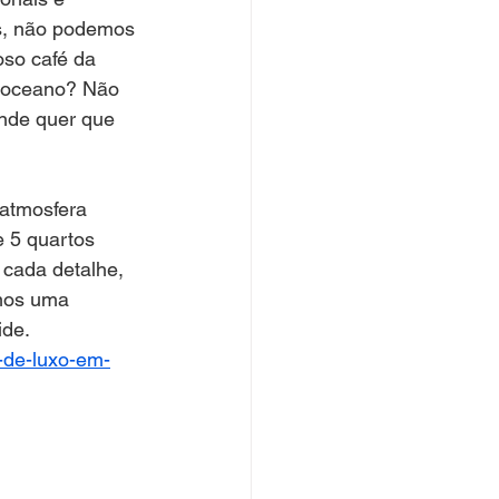
s, não podemos 
oso café da 
o oceano? Não 
onde quer que 
atmosfera 
e 5 quartos 
 cada detalhe, 
emos uma 
ide.
e-de-luxo-em-