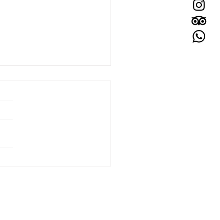
 the date: de 03 a 07 de
o do Wine
úzios está chegando