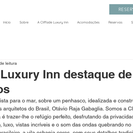
RESER
Início
Sobre
A Cliffside Luxury Inn
Acomodações
Reservas
S
de leitura
e Luxury Inn destaque de
os
sta para o mar, sobre um penhasco, idealizada e constr
 arquitetos do Brasil, Otávio Raja Gabaglia. Somos a Cli
 é trazer-lhe o refúgio perfeito, desfrutando da privacid
 luxo, vistas incríveis e o som das ondas quebrando no
asileiro, a vila esbanja cores, com seus detalhes tradic