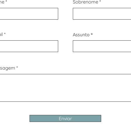
me
Sobrenome
Assunto
il
nsagem
Enviar