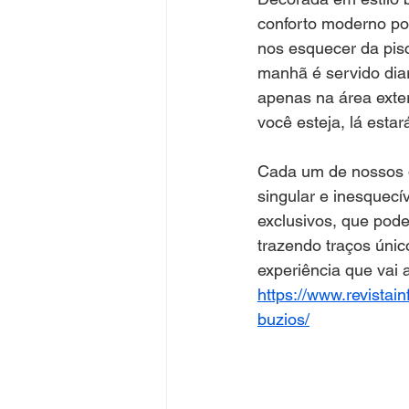
conforto moderno po
nos esquecer da pisc
manhã é servido dia
apenas na área exter
você esteja, lá estar
Cada um de nossos q
singular e inesquecí
exclusivos, que pode
trazendo traços únic
experiência que vai 
https://www.revistai
buzios/