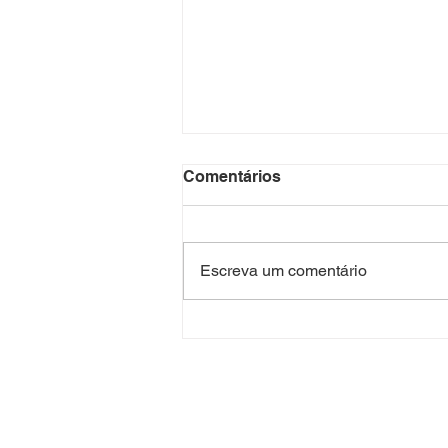
Comentários
Escreva um comentário
Degusta Búzios 2026
começa nesta sexta-feira
com mais de 120
estabelecimentos e estreia
da Casa Degusta Master
Class