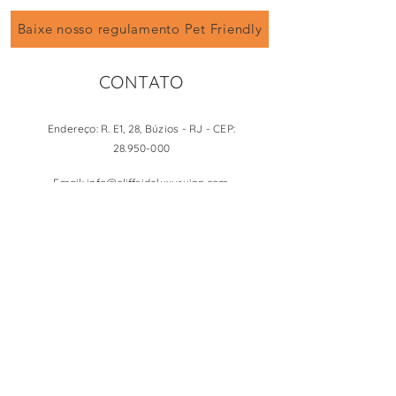
Baixe nosso regulamento Pet Friendly
CONTATO
Endereço: R. E1, 28, Búzios - RJ - CEP:
28.950-000
Email:
info@cliffsideluxuryinn.com
Telefone:
+55 21 96663 6701
WhatsApp:
+1 954 605-0234
Você também pode entrar em contato pelo
formulário abaixo:
Nome